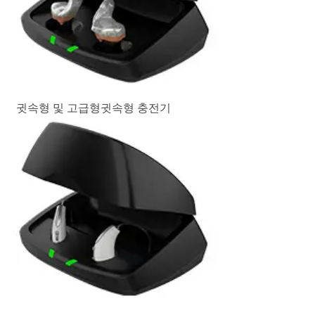
귓속형 및 고급형귓속형 충전기