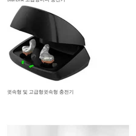
귓속형 및 고급형귓속형 충전기