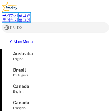
문의하기
로그인
문의하기
로그인
KR | KO
Main Menu
Australia
English
호환 가능 충전기
Brasil
Português
당사의 모든 충전기는 Genesis AI
또는 Evolv AI 충전식 보청기를
Canada
English
위한 충전기 및 휴대용 보청기
케이스의 역할을 하며 온보드 리
Canada
Français
튬 이온 배터리 내장 유무에 관